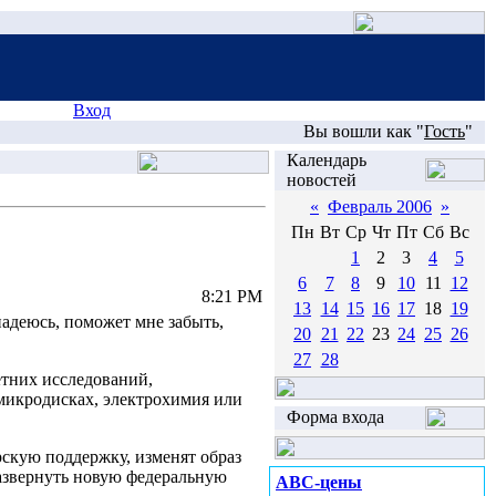
Вход
Вы вошли как "
Гость
"
Календарь
новостей
«
Февраль 2006
»
Пн
Вт
Ср
Чт
Пт
Сб
Вс
1
2
3
4
5
6
7
8
9
10
11
12
8:21 PM
13
14
15
16
17
18
19
надеюсь, поможет мне забыть,
20
21
22
23
24
25
26
27
28
етних исследований,
микродисках, электрохимия или
Форма входа
рскую поддержку, изменят образ
развернуть новую федеральную
ABC-цены