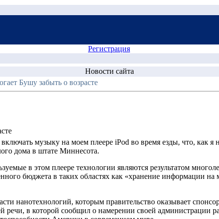
Регистрация
Новости сайта
огает Бушу забыть о возрасте
асте
ключать музыку на моем плеере iPod во время езды, что, как я 
елого дома в штате Миннесота.
ьзуемые в этом плеере технологии являются результатом многол
нного бюджета в таких областях как «хранение информации на 
ласти нанотехнологий, которым правительство оказывает спонсо
оей речи, в которой сообщил о намерении своей администрации 