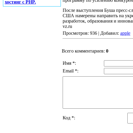
программу по усилению конкурен
хостинг с PHP.
После выступления Буша пресс-сл
США намерены направить на укре
разработок, образования и иннова
vz.ru
Просмотров: 936 | Добавил:
apple
Всего комментариев:
0
Имя *:
Email *:
Код *: