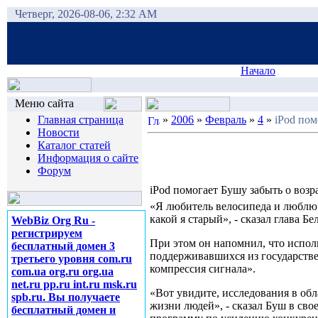
Четверг, 2026-08-06, 2:32 AM
Начало
Меню сайта
Главная страница
»
2006
»
Февраль
»
4
»
iPod пом
Новости
Каталог статей
Информация о сайте
Форум
iPod помогает Бушу забыть о возр
«Я любитель велосипеда и люблю в
какой я старый», - сказал глава Б
WebBiz Org Ru -
регистрируем
При этом он напомнил, что испол
бесплатный домен 3
поддерживавшихся из государстве
третьего уровня com.ru
компрессия сигнала».
com.ua org.ru org.ua
net.ru pp.ru int.ru msk.ru
«Вот увидите, исследования в об
spb.ru. Вы получаете
жизни людей», - сказал Буш в св
бесплатный домен и