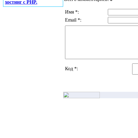
хостинг с PHP.
Имя *:
Email *:
Код *: