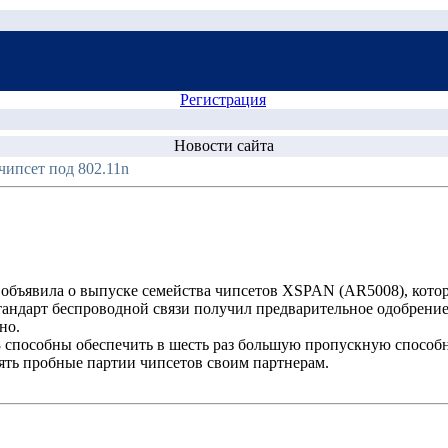
Регистрация
Новости сайта
ипсет под 802.11n
 объявила о выпуске семейства чипсетов XSPAN (AR5008), кото
ндарт беспроводной связи получил предварительное одобрение IEEE
но.
 способны обеспечить в шесть раз большую пропускную способн
лять пробные партии чипсетов своим партнерам.