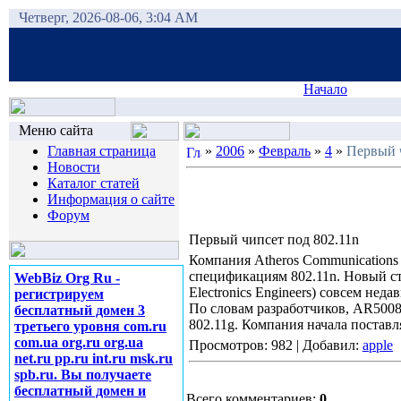
Четверг, 2026-08-06, 3:04 AM
Начало
Меню сайта
Главная страница
»
2006
»
Февраль
»
4
»
Первый ч
Новости
Каталог статей
Информация о сайте
Форум
Первый чипсет под 802.11n
Компания Atheros Communications
спецификациям 802.11n. Новый ста
WebBiz Org Ru -
Electronics Engineers) совсем недав
регистрируем
По словам разработчиков, AR5008
бесплатный домен 3
802.11g. Компания начала постав
третьего уровня com.ru
com.ua org.ru org.ua
Просмотров: 982 | Добавил:
apple
net.ru pp.ru int.ru msk.ru
spb.ru. Вы получаете
бесплатный домен и
Всего комментариев:
0