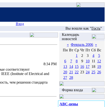
Вход
Вы вошли как "
Гость
"
Календарь
новостей
«
Февраль 2006
»
Пн
Вт
Ср
Чт
Пт
Сб
Вс
1
2
3
4
5
6
7
8
9
10
11
12
8:34 PM
13
14
15
16
17
18
19
рые соответствуют
20
21
22
23
24
25
26
 (Institute of Electrical and
27
28
ость, чем решения стандарта
Форма входа
ABC-цены