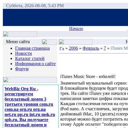
Суббота, 2026-08-08, 5:43 PM
Начало
Меню сайта
Н
Главная страница
»
2006
»
Февраль
»
7
»
iTunes M
Новости
Каталог статей
Информация о сайте
Форум
iTunes Music Store - юбилей!
Знаменитый музыкальный сервис i
В ближайшем будущем будет про
WebBiz Org Ru -
трек. На сайте iTunes уже началс
регистрируем
написания заметки цифры показыв
бесплатный домен 3
Каждая стотысячная песня на пут
третьего уровня com.ru
iPod nano. А счастливчик, загру
com.ua org.ru org.ua
дюймовый iMac, 10 (десять) плееро
net.ru pp.ru int.ru msk.ru
которые можно будет потратить на
spb.ru. Вы получаете
этому Apple оплатит "победителю
бесплатный домен и