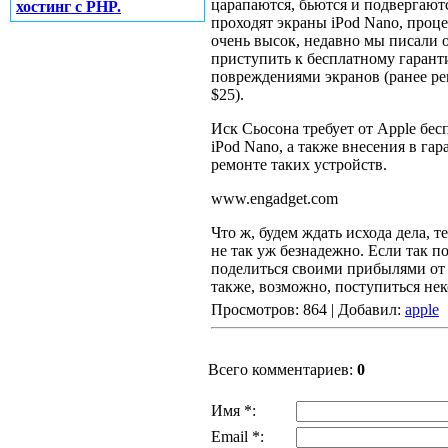
царапаются, бьются и подвергаю
хостинг с PHP.
проходят экраны iPod Nano, проц
очень высок, недавно мы писали 
приступить к бесплатному гаран
повреждениями экранов (ранее рем
$25).
Иск Сьосона требует от Apple бе
iPod Nano, а также внесения в га
ремонте таких устройств.
www.engadget.com
Что ж, будем ждать исхода дела, т
не так уж безнадежно. Если так п
поделиться своими прибылями от 
также, возможно, поступиться нек
Просмотров: 864 | Добавил:
apple
Всего комментариев:
0
Имя *:
Email *: