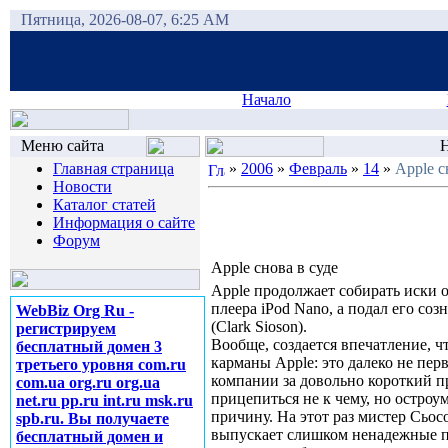
Пятница, 2026-08-07, 6:25 AM
Начало
Меню сайта
Н
Главная страница
»
2006
»
Февраль
»
14
»
Apple с
Новости
Каталог статей
Информация о сайте
Форум
Apple снова в суде
Apple продолжает собирать иски о
плеера iPod Nano, а подал его с
WebBiz Org Ru -
(Clark Sioson).
регистрируем
Вообще, создается впечатление, ч
бесплатный домен 3
карманы Apple: это далеко не пер
третьего уровня com.ru
компании за довольно короткий п
com.ua org.ru org.ua
прицепиться не к чему, но остроу
net.ru pp.ru int.ru msk.ru
причину. На этот раз мистер Сьос
spb.ru. Вы получаете
выпускает слишком ненадежные пл
бесплатный домен и