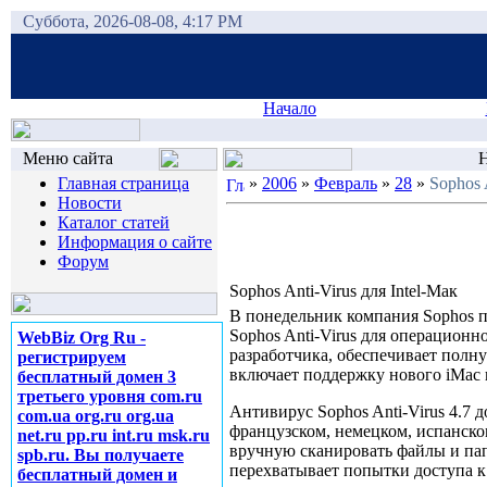
Суббота, 2026-08-08, 4:17 PM
Начало
Меню сайта
Н
Главная страница
»
2006
»
Февраль
»
28
»
Sophos 
Новости
Каталог статей
Информация о сайте
Форум
Sophos Anti-Virus для Intel-Мак
В понедельник компания Sophos п
Sophos Anti-Virus для операцион
WebBiz Org Ru -
разработчика, обеспечивает полн
регистрируем
включает поддержку нового iMac н
бесплатный домен 3
третьего уровня com.ru
Антивирус Sophos Anti-Virus 4.7 
com.ua org.ru org.ua
французском, немецком, испанско
net.ru pp.ru int.ru msk.ru
вручную сканировать файлы и па
spb.ru. Вы получаете
перехватывает попытки доступа к
бесплатный домен и