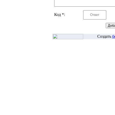
Код *:
Создать
б