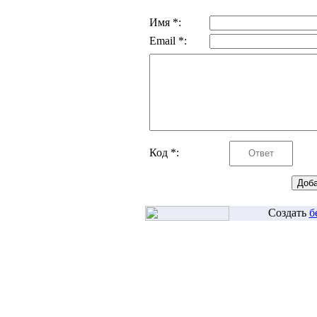
Имя *:
Email *:
Код *:
Создать
б