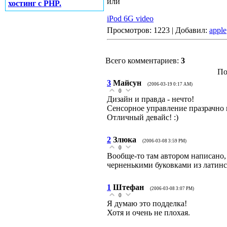
или
хостинг с PHP.
iPod 6G video
Просмотров: 1223 | Добавил:
apple
Всего комментариев:
3
По
3
Майсун
(2006-03-19 0:17 AM)
0
Дизайн и правда - нечто!
Сенсорное управление празрачно 
Отличный девайс! :)
2
Злюка
(2006-03-08 3:59 PM)
0
Вообще-то там автором написано,
черненькими буковками из латинс
1
Штефан
(2006-03-08 3:07 PM)
0
Я думаю это подделка!
Хотя и очень не плохая.