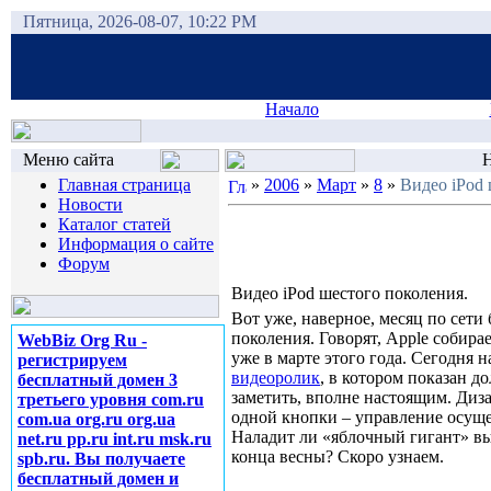
Пятница, 2026-08-07, 10:22 PM
Начало
Меню сайта
Н
Главная страница
»
2006
»
Март
»
8
»
Видео iPod 
Новости
Каталог статей
Информация о сайте
Форум
Видео iPod шестого поколения.
Вот уже, наверное, месяц по сети
поколения. Говорят, Apple собира
WebBiz Org Ru -
уже в марте этого года. Сегодня 
регистрируем
видеоролик
, в котором показан д
бесплатный домен 3
заметить, вполне настоящим. Диза
третьего уровня com.ru
одной кнопки – управление осуще
com.ua org.ru org.ua
Наладит ли «яблочный гигант» в
net.ru pp.ru int.ru msk.ru
конца весны? Скоро узнаем.
spb.ru. Вы получаете
бесплатный домен и