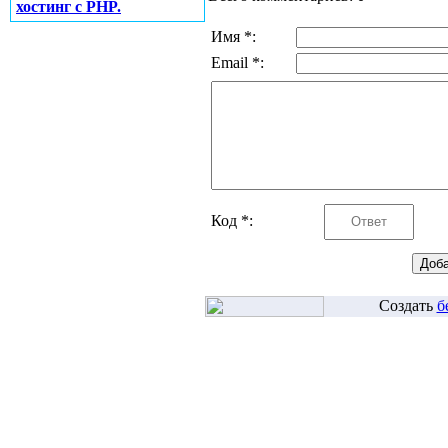
хостинг с PHP.
Имя *:
Email *:
Код *:
Создать
б