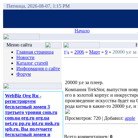
Пятница, 2026-08-07, 1:15 PM
Начало
Меню сайта
Н
Главная страница
»
2006
»
Март
»
9
»
20000 у.е за
Новости
Каталог статей
Информация о сайте
Форум
20000 у.е за плеер.
Компания TrekStor, выпустив нову
его в золотой корпус и инкрустир
WebBiz Org Ru -
произведение искусства будет на
регистрируем
рода китча в какие-то 20000 у.е, и 
бесплатный домен 3
третьего уровня com.ru
com.ua org.ru org.ua
Просмотров: 720 | Добавил:
apple
net.ru pp.ru int.ru msk.ru
spb.ru. Вы получаете
бесплатный домен и
Всего комментариев:
0