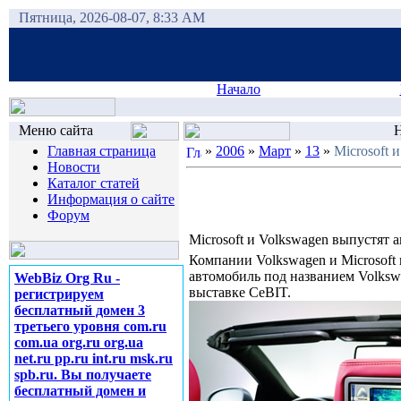
Пятница, 2026-08-07, 8:33 AM
Начало
Меню сайта
Н
Главная страница
»
2006
»
Март
»
13
»
Microsoft 
Новости
Каталог статей
Информация о сайте
Форум
Microsoft и Volkswagen выпустят 
Компании Volkswagen и Microsoft
автомобиль под названием Volksw
WebBiz Org Ru -
выставке CeBIT.
регистрируем
бесплатный домен 3
третьего уровня com.ru
com.ua org.ru org.ua
net.ru pp.ru int.ru msk.ru
spb.ru. Вы получаете
бесплатный домен и