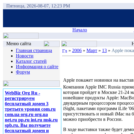
Пятница, 2026-08-07, 12:23 PM
Начало
Меню сайта
Н
Главная страница
»
2006
»
Март
»
13
»
Apple пок
Новости
Каталог статей
Информация о сайте
Форум
Apple покажет новинки на выстав
Компания Apple IMC Russia приме
которая пройдет в Москве 21-24 м
WebBiz Org Ru -
новейшие продукты Apple: MacBoo
регистрируем
двуядерным процессором процессо
бесплатный домен 3
iSight, пакетами программ iLife '0
третьего уровня com.ru
присутствовать и новый iMac на б
com.ua org.ru org.ua
можно приобрести в России.
net.ru pp.ru int.ru msk.ru
spb.ru. Вы получаете
В ходе выставки также будет демо
бесплатный домен и