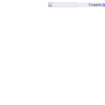
Создать
б