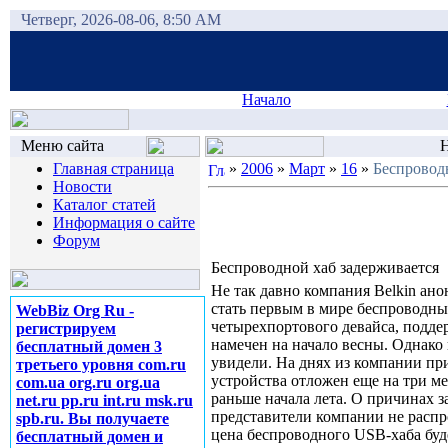
Четверг, 2026-08-06, 8:50 AM
Начало
Меню сайта
Н
Главная страница
»
2006
»
Март
»
16
»
Беспровод
Новости
Каталог статей
Информация о сайте
Форум
Беспроводной хаб задерживается
Не так давно компания Belkin ан
стать первым в мире беспроводн
WebBiz Org Ru -
четырехпортового девайса, подд
регистрируем
намечен на начало весны. Однако в
бесплатный домен 3
увидели. На днях из компании пр
третьего уровня com.ru
устройства отложен еще на три ме
com.ua org.ru org.ua
раньше начала лета. О причинах з
net.ru pp.ru int.ru msk.ru
представители компании не расп
spb.ru. Вы получаете
цена беспроводного USB-хаба буд
бесплатный домен и