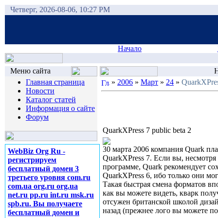
Четверг, 2026-08-06, 10:27 PM
Начало
Меню сайта
Н
Главная страница
»
2006
»
Март
»
24
»
QuarkXPress
Новости
Каталог статей
Информация о сайте
Форум
QuarkXPress 7 public beta 2
30 марта 2006 компания Quark пл
WebBiz Org Ru -
QuarkXPress 7. Если вы, несмотря 
регистрируем
программе, Quark рекомендует со
бесплатный домен 3
QuarkXPress 6, ибо только они мог
третьего уровня com.ru
Такая быстрая смена форматов впо
com.ua org.ru org.ua
как вы можете видеть, кварк пол
net.ru pp.ru int.ru msk.ru
отсужен британской школой дизай
spb.ru. Вы получаете
назад (прежнее лого вы можете по
бесплатный домен и