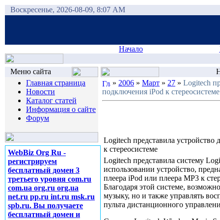
Воскресенье, 2026-08-09, 8:07 AM
Начало
Меню сайта
Н
Главная страница
»
2006
»
Март
»
27
»
Logitech п
Новости
подключения iPod к стереосистеме
Каталог статей
Информация о сайте
Форум
Logitech представила устройство
к стереосистеме
WebBiz Org Ru -
Logitech представила систему Logit
регистрируем
использовании устройство, предн
бесплатный домен 3
плеера iPod или плеера MP3 к сте
третьего уровня com.ru
Благодаря этой системе, возможн
com.ua org.ru org.ua
музыку, но и также управлять вос
net.ru pp.ru int.ru msk.ru
пульта дистанционного управлени
spb.ru. Вы получаете
бесплатный домен и