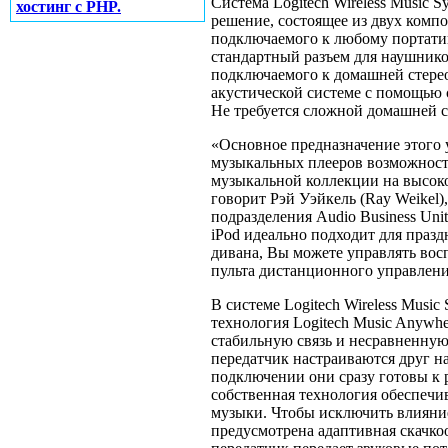
Система Logitech Wireless Music S
хостинг с PHP.
решение, состоящее из двух комп
подключаемого к любому портати
стандартный разъем для наушнико
подключаемого к домашней стере
акустической системе с помощью 
Не требуется сложной домашней с
«Основное предназначение этого 
музыкальных плееров возможност
музыкальной коллекции на высок
говорит Рэй Уэйкель (Ray Weikel
подразделения Audio Business Unit
iPod идеально подходит для праздн
дивана, Вы можете управлять восп
пульта дистанционного управлени
В системе Logitech Wireless Music
технология Logitech Music Anywh
стабильную связь и несравненну
передатчик настраиваются друг н
подключении они сразу готовы к р
собственная технология обеспечи
музыки. Чтобы исключить влияни
предусмотрена адаптивная скачко