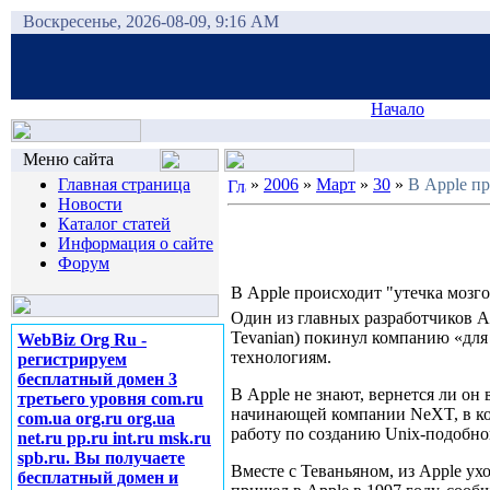
Воскресенье, 2026-08-09, 9:16 AM
Начало
Меню сайта
Главная страница
»
2006
»
Март
»
30
»
В Apple пр
Новости
Каталог статей
Информация о сайте
Форум
В Apple происходит "утечка мозг
Один из главных разработчиков A
Tevanian) покинул компанию «для
WebBiz Org Ru -
технологиям.
регистрируем
бесплатный домен 3
В Apple не знают, вернется ли он
третьего уровня com.ru
начинающей компании NeXT, в кот
com.ua org.ru org.ua
работу по созданию Unix-подобн
net.ru pp.ru int.ru msk.ru
spb.ru. Вы получаете
Вместе с Теваньяном, из Apple ух
бесплатный домен и