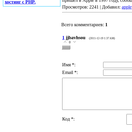
пришел в Apple в 1997 году, сообщ
хостинг с PHP.
Просмотров: 2241 | Добавил:
apple
Всего комментариев:
1
1
jjbavhsou
(2011-12-19 1:37 AM)
0
jjjjjjj
Имя *:
Email *:
Код *: