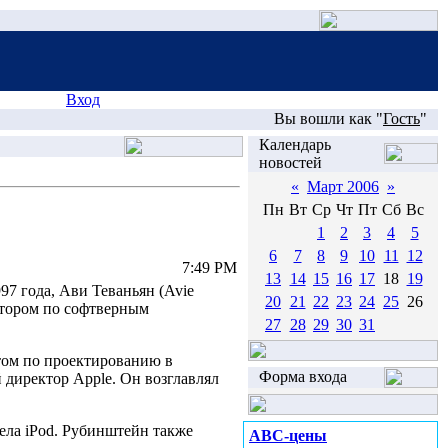
Вход
Вы вошли как "
Гость
"
Календарь
новостей
«
Март 2006
»
Пн
Вт
Ср
Чт
Пт
Сб
Вс
1
2
3
4
5
6
7
8
9
10
11
12
7:49 PM
13
14
15
16
17
18
19
97 года, Ави Теваньян (Avie
20
21
22
23
24
25
26
ктором по софтверным
27
28
29
30
31
нтом по проектированию в
Форма входа
 директор Apple. Он возглавлял
дела iPod. Рубинштейн также
ABC-цены