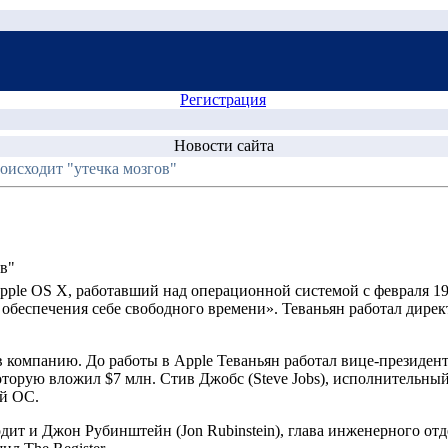
Регистрация
Новости сайта
оисходит "утечка мозгов"
ов"
pple OS X, работавший над операционной системой с февраля 19
 обеспечения себе свободного времени». Теваньян работал дире
 в компанию. До работы в Apple Теваньян работал вице-президе
орую вложил $7 млн. Стив Джобс (Steve Jobs), исполнительный
ой ОС.
одит и Джон Рубинштейн (Jon Rubinstein), глава инженерного от