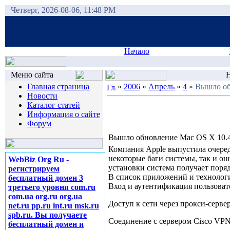
Четверг, 2026-08-06, 11:48 PM
Начало
Меню сайта
Н
Главная страница
»
2006
»
Апрель
»
4
»
Вышло об
Новости
Каталог статей
Информация о сайте
Форум
Вышло обновление Mac OS X 10.4
Компания Apple выпустила очере
некоторые баги системы, так и о
WebBiz Org Ru -
установки система получает поряд
регистрируем
В список приложений и технологи
бесплатный домен 3
Вход и аутентификация пользовате
третьего уровня com.ru
com.ua org.ru org.ua
Доступ к сети через прокси-сервер
net.ru pp.ru int.ru msk.ru
spb.ru. Вы получаете
Соединение с сервером Cisco VPN 
бесплатный домен и