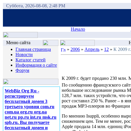
Суббота, 2026-08-08, 2:48 PM
Начало
Меню сайта
Н
Главная страница
»
2006
»
Апрель
»
12
»
К 2009 г
Новости
Каталог статей
Информация о сайте
Форум
К 2009 г. будет продано 230 млн.
По сообщению французского сайта 
небольшое исследование рынка MP
WebBiz Org Ru -
128,7 млн. таких устройств, что о
регистрируем
рост составил 250 %. Ранее – в я
бесплатный домен 3
продаж MP3-плееров во Франции в
третьего уровня com.ru
com.ua org.ru org.ua
По мнению Isuppli, особенно выро
net.ru pp.ru int.ru msk.ru
снижением цен. Тем не менее, рос
spb.ru. Вы получаете
Apple продала 14 млн. единиц iPod
бесплатный домен и