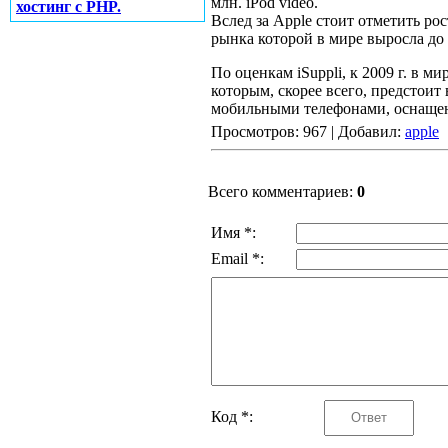
млн. iPod video.
хостинг с PHP.
Вслед за Apple стоит отметить ро
рынка которой в мире выросла до
По оценкам iSuppli, к 2009 г. в м
которым, скорее всего, предстоит
мобильными телефонами, оснащ
Просмотров: 967 | Добавил:
apple
Всего комментариев:
0
Имя *:
Email *:
Код *: