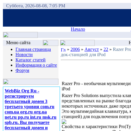
Суббота, 2026-08-08, 7:05 PM
Начало
Меню сайта
Н
Главная страница
»
2006
»
Август
»
22
»
Razer Pr
Новости
док-станцией для iPod
Каталог статей
Информация о сайте
Форум
Razer Pro - необычная мультимеди
iPod
WebBiz Org Ru -
Razer Pro Solutions выпустила кла
регистрируем
представленных на рынке благод
бесплатный домен 3
некоторых источниках даже предла
третьего уровня com.ru
Это мультимедийная клавиатура, к
com.ua org.ru org.ua
станцией) для подключения попул
net.ru pp.ru int.ru msk.ru
spb.ru. Вы получаете
Свойства и характеристики Pro|Ty
бесплатный домен и