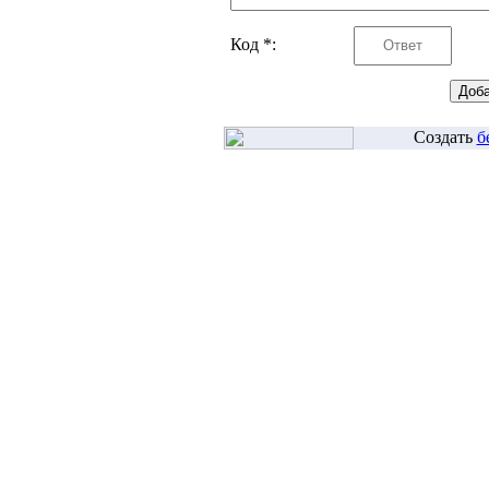
Код *:
Создать
б