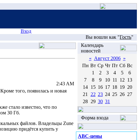
Вход
Вы вошли как "
Гость
"
Календарь
новостей
«
Август 2006
»
Пн
Вт
Ср
Чт
Пт
Сб
Вс
1
2
3
4
5
6
7
8
9
10
11
12
13
2:43 AM
14
15
16
17
18
19
20
Кроме того, появилась и новая
21
22
23
24
25
26
27
28
29
30
31
же стало известно, что по
ом 30 Гб.
Форма входа
ыкальных файлов. Владельцы Zune
мпозицию придётся купить у
ABC-цены