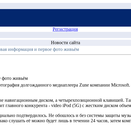
Регистрация
Новости сайта
овая информация и первое фото живьём
е фото живьём
отография долгожданного медиаплеера Zune компании Microsoft. 
 не навигационным диском, а четырехпозиционной клавишей. Так
т главного конкурента - video iPod (5G) с жестким диском объем
циально подтвердилось. Не обошлось и без системы защиты муз
ако слушать её можно будет лишь в течении 24 часов, затем ко