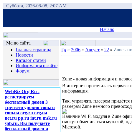
Суббота, 2026-08-08, 2:07 AM
Начало
Меню сайта
Главная страница
»
2006
»
Август
»
22
»
Zune - н
Новости
Каталог статей
Информация о сайте
Форум
Zune - новая информация и перво
В интернет просочилась первая ф
информация.
WebBiz Org Ru -
регистрируем
Так, управлять плеером придётся
бесплатный домен 3
размерам Zune немного превосходи
третьего уровня com.ru
com.ua org.ru org.ua
Наличие Wi-Fi модуля в Zune офи
net.ru pp.ru int.ru msk.ru
смогут обмениваться музыкой, одн
spb.ru. Вы получаете
Microsoft.
бесплатный домен и