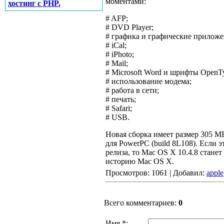
моментами:
хостинг с PHP.
# AFP;
# DVD Player;
# графика и графические приложе
# iCal;
# iPhoto;
# Mail;
# Microsoft Word и шрифты OpenT
# использование модема;
# работа в сети;
# печать;
# Safari;
# USB.
Новая сборка имеет размер 305 МБ 
для PowerPC (build 8L108). Если 
релиза, то Mac OS X 10.4.8 стан
историю Mac OS X.
Просмотров: 1061 | Добавил:
apple
Всего комментариев:
0
Имя *: