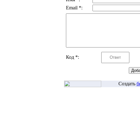
Email *:
Код *:
Создать
б