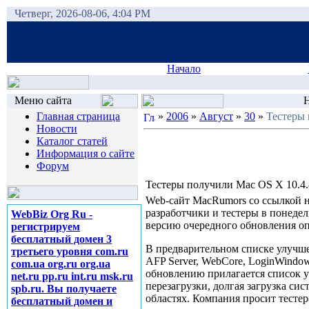
Четверг, 2026-08-06, 4:04 PM
Начало
Меню сайта
Н
Главная страница
»
2006
»
Август
»
30
»
Тестеры 
Новости
Каталог статей
Информация о сайте
Форум
Тестеры получили Mac OS X 10.4.
Web-сайт MacRumors со ссылкой н
разработчики и тестеры в понед
WebBiz Org Ru -
версию очередного обновления оп
регистрируем
бесплатный домен 3
В предварительном списке улучше
третьего уровня com.ru
AFP Server, WebCore, LoginWindo
com.ua org.ru org.ua
обновлению прилагается список у
net.ru pp.ru int.ru msk.ru
перезагрузки, долгая загрузка си
spb.ru. Вы получаете
областях. Компания просит тесте
бесплатный домен и