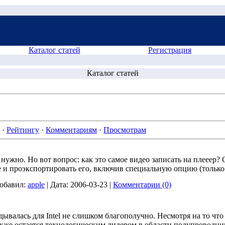
Каталог статей
Регистрация
Каталог статей
·
Рейтингу
·
Комментариям
·
Просмотрам
 нужно. Но вот вопрос: как это самое видео записать на плееер
и проэкспортировать его, включив специальную опцию (только д
обавил:
apple
|
Дата:
2006-03-23
|
Комментарии (0)
дывалась для Intel не слишком благополучно. Несмотря на то ч
акже остается технологическим лидером в области полупроводни