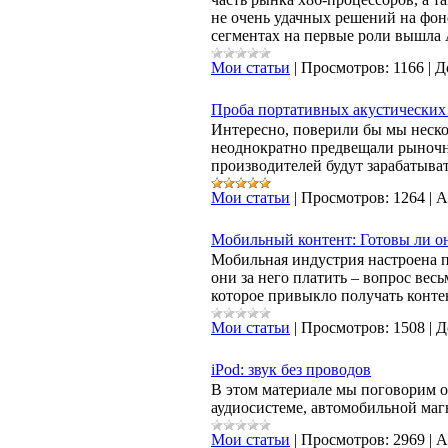
не очень удачных решений на фон
сегментах на первые роли вышла
Мои статьи
|
Просмотров:
1166
|
Д
Проба портативных акустических с
Интересно, поверили бы мы нескол
неоднократно предвещали рыночны
производителей будут зарабатыват
Мои статьи
|
Просмотров:
1264
|
A
Мобильный контент: Готовы ли он
Мобильная индустрия настроена пр
они за него платить – вопрос вес
которое привыкло получать конте
Мои статьи
|
Просмотров:
1508
|
Д
iPod: звук без проводов
В этом материале мы поговорим о
аудиосистеме, автомобильной магн
Мои статьи
|
Просмотров:
2969
|
A