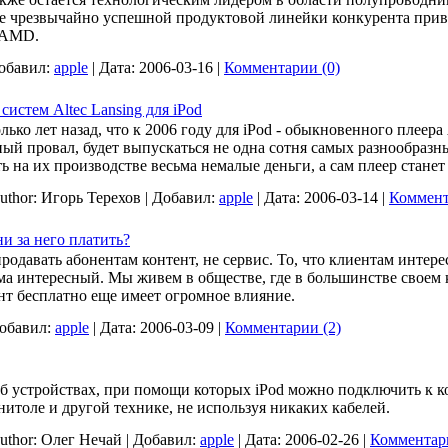
е чрезвычайно успешной продуктовой линейки конкурента приве
 AMD.
обавил:
apple
|
Дата:
2006-03-16
|
Комментарии (0)
истем Altec Lansing для iPod
ько лет назад, что к 2006 году для iPod - обыкновенного плеера
й провал, будет выпускаться не одна сотня самых разнообразны
ь на их производстве весьма немалые деньги, а сам плеер стане
uthor:
Игорь Терехов
|
Добавил:
apple
|
Дата:
2006-03-14
|
Коммент
и за него платить?
одавать абонентам контент, не сервис. То, что клиентам интерес
ьма интересный. Мы живем в обществе, где в большинстве своем 
нт бесплатно еще имеет огромное влияние.
обавил:
apple
|
Дата:
2006-03-09
|
Комментарии (2)
б устройствах, при помощи которых iPod можно подключить к 
итоле и другой технике, не используя никаких кабелей.
uthor:
Олег Нечай
|
Добавил:
apple
|
Дата:
2006-02-26
|
Комментари