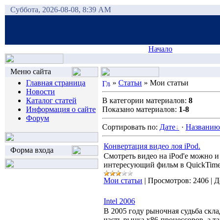
Суббота, 2026-08-08, 8:39 AM
Начало
Меню сайта
Главная страница
»
Статьи
» Мои статьи
Новости
Каталог статей
В категории материалов:
8
Информация о сайте
Показано материалов:
1-8
Форум
Сортировать по:
Дате
·
Названию
Конвертация видео лоя iPod.
Форма входа
Смотреть видео на iPod'е можно и
интересующий фильм в QuickTime 
Мои статьи
|
Просмотров:
2406
|
Д
Intel 2006
В 2005 году рыночная судьба скла
часть рынка x86-процессоров, а т